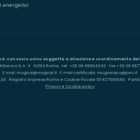
i energetici
.A. con socio unico soggetta a direzione e coordinamento della
Alberico II, n. 4 · 00193 Roma · tel. +39 06 68804342 · fax +39 06 68
E mail: mugnai@mugnai.it · E mail certificata: mugnaispa@pec.it
,00 · Registro Imprese Roma e Codice Fiscale 00427590583 · Partit
Privacy e Cookie policy