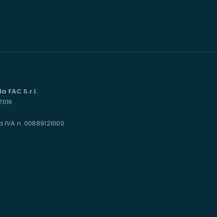
 FAC S.r.l.
77016
a IVA n. 00889121000